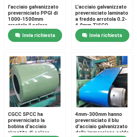
l'acciaio galvanizzato
L'acciaio galvanizzato
preverniciato PPGI di
preverniciato laminato
Giro della fabbrica
1000-1500mm
a freddo arrotola 0.2-
arrotola il colore
4.0mm TISCO
rosso TISCO
Invia richiesta
Invia richiesta
Controllo di qualità
ricoperto
Contattici
Richieda una citazione
Bobina di acciaio inossidabile di Tisco
CGCC SPCC ha
4mm-300mm hanno
di piastra metallica di acciaio inossidabile
preverniciato la
preverniciato il blu
bobina d'acciaio
d'acciaio galvanizzato
rivestita di colore,
della immersione calda
Strato del piatto di acciaio al carbonio