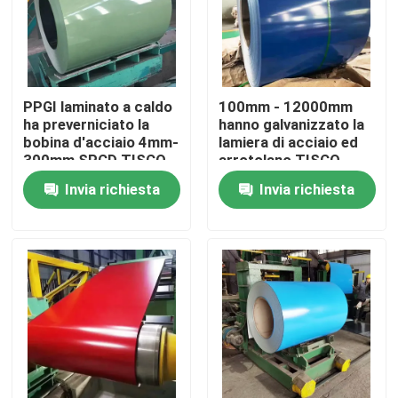
PPGI laminato a caldo
100mm - 12000mm
ha preverniciato la
hanno galvanizzato la
bobina d'acciaio 4mm-
lamiera di acciaio ed
300mm SPCD TISCO
arrotolano TISCO
Invia richiesta
Invia richiesta
Casa
Prodotti
Circa noi