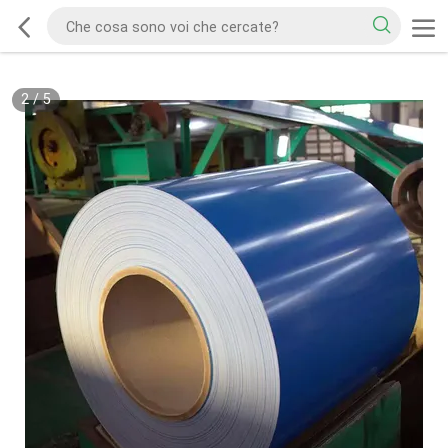
2
/
5