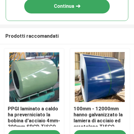
Continua
Prodotti raccomandati
Casa
PPGI laminato a caldo
100mm - 12000mm
Prodotti
ha preverniciato la
hanno galvanizzato la
bobina d'acciaio 4mm-
lamiera di acciaio ed
300mm SPCD TISCO
arrotolano TISCO
Circa noi