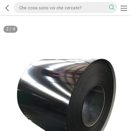
2
/
4