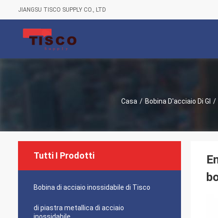
JIANGSU TISCO SUPPLY CO., LTD
Casa
/
Bobina D'acciaio Di GI
/
Tutti I Prodotti
En
bo
Bobina di acciaio inossidabile di Tisco
di piastra metallica di acciaio
inossidabile