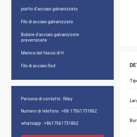
piatto d'acciaio galvanizzato
Filo di acciaio galvanizzato
Bobine d'acciaio galvanizzate
preverniciate
Manica del fascio di H
DE
Filo di acciaio Rod
Tip
Persona di contatto :
Riley
Lar
Numero di telefono :
+86 17561731862
Bo
whatsapp :
+8617561731862