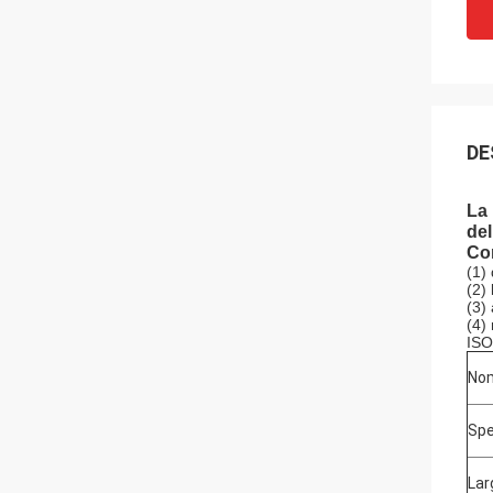
DE
La 
del
Con
(1)
(2)
(3)
(4)
ISO
No
Sp
Lar