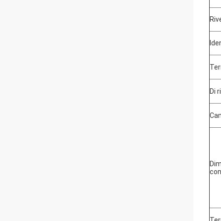
Riv
Ide
Ter
Di 
Ca
Dim
con
Ter