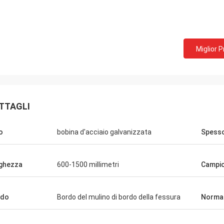
Miglior 
TTAGLI
o
bobina d'acciaio galvanizzata
Spess
ghezza
600-1500 millimetri
Campi
rdo
Bordo del mulino di bordo della fessura
Norma