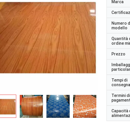
Marca
Certifica
Numero d
modello
Quantità 
ordine m
Prezzo
Imballagg
particolar
Tempi di
consegn
Termini di
pagamen
Capacità 
alimenta