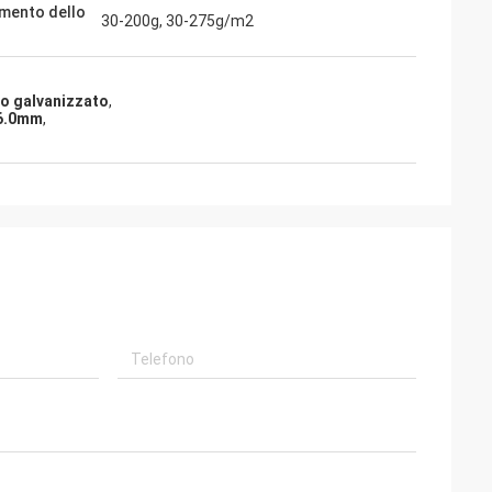
imento dello
30-200g, 30-275g/m2
ro galvanizzato
,
 6.0mm
,
o