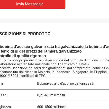
Invia Messaggio
SCRIZIONE DI PRODOTTO
bobina d'acciaio galvanizzata ha galvanizzato la bobina d'ac
 ferro di gi dei prezzi del lamiera galvanizzato
trollo di qualità rigoroso
 durante e dopo produzione, i 4 personale del controllo di qualità con pi
 laboratorio accreditato nazionale con il certificato di CNAS
 accetta l'ispezione dai terzi designati/pagati dal compratore, come SGS
 riconosciuto dai clienti in Malesia, in Indonesia, Singapore, le Filippin
9001/18001, certificati di FPC.
me
Bobina/strato d'acciaio galvanizzati
esso
0,2 ~6,0 millimetri
ghezza
600-1500 millimetri