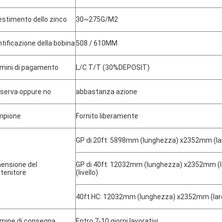
estimento dello zinco
30~275G/M2
ntificazione della bobina
508 / 610MM
mini di pagamento
L/C T/T (30%DEPOSIT)
riserva oppure no
abbastanza azione
mpione
Fornito liberamente
GP di 20ft: 5898mm (lunghezza) x2352mm (la
ensione del
GP di 40ft: 12032mm (lunghezza) x2352mm 
tenitore
(livello)
40ft HC: 12032mm (lunghezza) x2352mm (larg
mine di consegna
Entro 7-10 giorni lavorativi