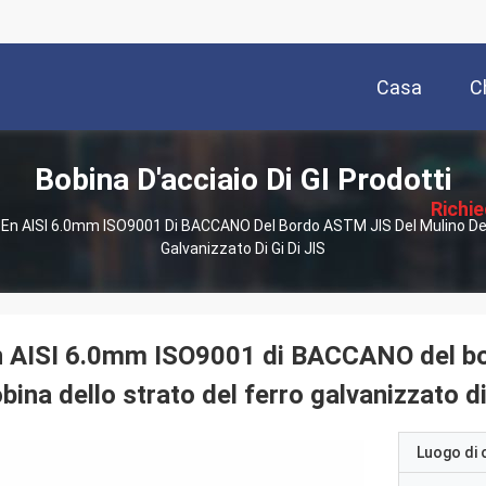
Casa
C
描
Bobina D'acciaio Di GI Prodotti
述
Richi
En AISI 6.0mm ISO9001 Di BACCANO Del Bordo ASTM JIS Del Mulino Dell
Galvanizzato Di Gi Di JIS
Pre
 AISI 6.0mm ISO9001 di BACCANO del bo
bina dello strato del ferro galvanizzato di
Luogo di 