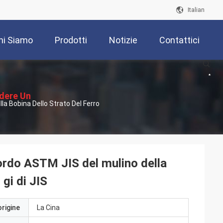
Italian
hi Siamo
Prodotti
Notizie
Contattici
edere Un
a Bobina Dello Strato Del Ferro
ventivo
rdo ASTM JIS del mulino della
 gi di JIS
origine
La Cina