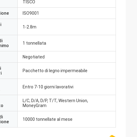
TISCO
zione
ISO9001
i
1-2.8m
di
1 tonnellata
inimo
Negotiated
i
Pacchetto di legno impermeabile
i
Entro 7-10 giorni lavorativi
a
L/C, D/A, D/P, T/T, Western Union,
to
MoneyGram
di
10000 tonnellate al mese
zione