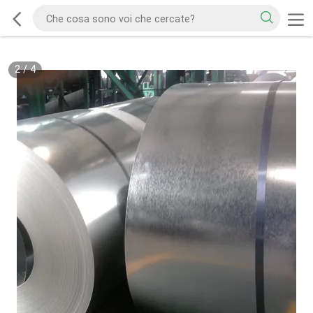
2
/
4