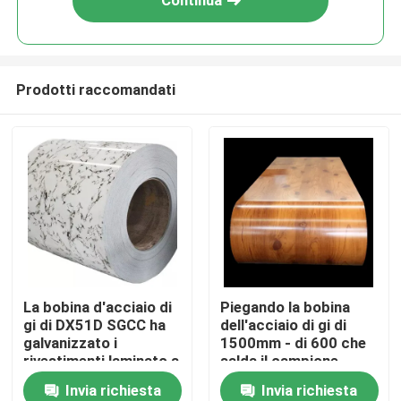
Continua
Prodotti raccomandati
Casa
La bobina d'acciaio di
Piegando la bobina
gi di DX51D SGCC ha
dell'acciaio di gi di
Chi siamo
galvanizzato i
1500mm - di 600 che
rivestimenti laminato a
salda il campione
freddo 600 - 1500mm
libero 508MM
Invia richiesta
Invia richiesta
Contatti
ISO9001
ISO9001 di Decoiling