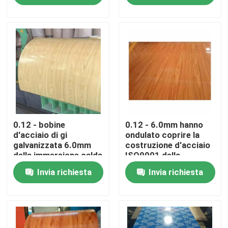
Prodotti
Bobina di acciaio inossidabile di Tisco
di piastra metallica di acciaio inossidabile
0.12 - bobine
0.12 - 6.0mm hanno
Strato del piatto di acciaio al carbonio
d'acciaio di gi
ondulato coprire la
galvanizzata 6.0mm
costruzione d'acciaio
della immersione calda
ISO9001 della
Bobina d'acciaio di GI
rivestimento ondulato
immersione calda
Invia richiesta
Invia richiesta
dello zinco dello
600mm della bobina di
strato di 1500mm - di
gi
Tubo di acciaio degli ss
600
Tondino di acciaio inossidabile