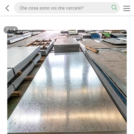
2
/
4