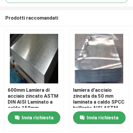
Prodotti raccomandati
600mm Lamiera di
lamiera d'acciaio
Casa
acciaio zincato ASTM
zincata da 50 mm
DIN AISI Laminato a
laminata a caldo SPCC
caldo 150mm
brillante AISI ASTM
Prodotti
DIN JIS GB
Invia richiesta
Invia richiesta
Circa noi