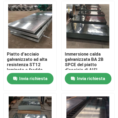
Giro della fabbrica
Controllo di qualità
Contattici
Piatto d'acciaio
Immersione calda
galvanizzato ad alta
galvanizzata BA 2B
resistenza ST12
SPCE del piatto
Richieda una citazione
laminato a freddo
d'acciaio di AISI
ISO9001 2800mm
ASTM JIS SUS 800
Invia richiesta
Invia richiesta
millimetri 0,2 - 150mm
Bobina di acciaio inossidabile di Tisco
di piastra metallica di acciaio inossidabile
Strato del piatto di acciaio al carbonio