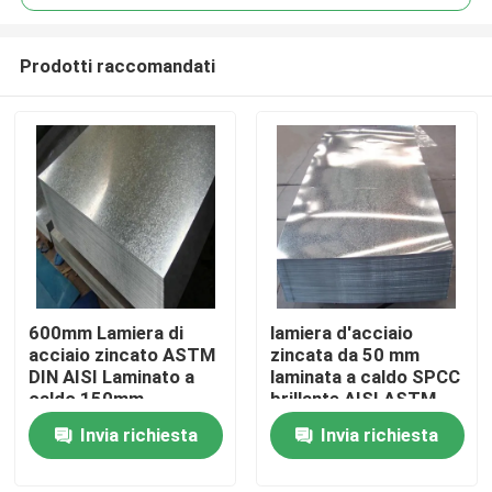
Prodotti raccomandati
600mm Lamiera di
lamiera d'acciaio
Casa
acciaio zincato ASTM
zincata da 50 mm
DIN AISI Laminato a
laminata a caldo SPCC
caldo 150mm
brillante AISI ASTM
Prodotti
DIN JIS GB
Invia richiesta
Invia richiesta
Circa noi