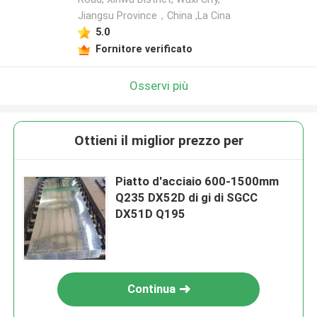
Jiangsu Province，China ,La Cina
5.0
Fornitore verificato
Osservi più
Ottieni il miglior prezzo per
Piatto d'acciaio 600-1500mm
Q235 DX52D di gi di SGCC
DX51D Q195
Continua