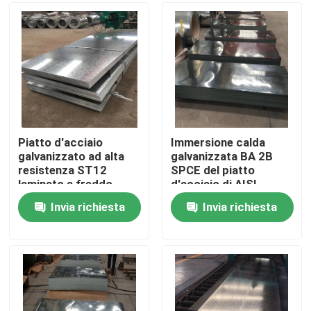
Giro della fabbrica
Controllo di qualità
Contattici
Piatto d'acciaio
Immersione calda
galvanizzato ad alta
galvanizzata BA 2B
resistenza ST12
SPCE del piatto
Richieda una citazione
laminato a freddo
d'acciaio di AISI
ISO9001 2800mm
ASTM JIS SUS 800
Invia richiesta
Invia richiesta
millimetri 0,2 - 150mm
Bobina di acciaio inossidabile di Tisco
di piastra metallica di acciaio inossidabile
Strato del piatto di acciaio al carbonio