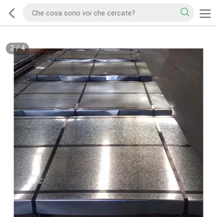
2
/
4