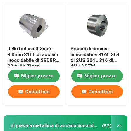
Giro della fabbrica
Controllo di qualità
della bobina 0.3mm-
Bobina di acciaio
Contattici
3.0mm 316L di acciaio
inossidabile 316L 304
inossidabile di SEDERE
di SUS 304L 316 di
2B hl 8K Tisco
AISI ASTM
Richieda una citazione
Miglior prezzo
Miglior prezzo
Bobina di acciaio inossidabile di Tisco
Contattaci
Contattaci
di piastra metallica di acciaio inossidabile
di piastra metallica di acciaio inossidabile
(52)
Strato del piatto di acciaio al carbonio