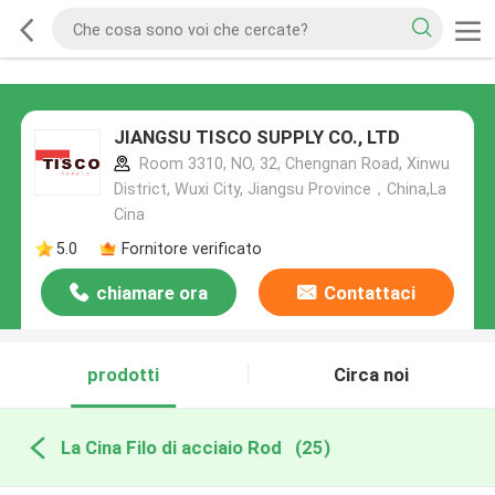
JIANGSU TISCO SUPPLY CO., LTD
Room 3310, NO, 32, Chengnan Road, Xinwu
District, Wuxi City, Jiangsu Province，China,La
Cina
5.0
Fornitore verificato
chiamare ora
Contattaci
prodotti
Circa noi
La Cina Filo di acciaio Rod
(25)