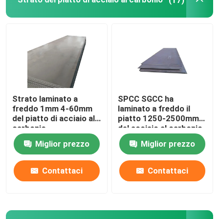
Tubo di acciaio al carbonio
Acciaio al carbonio Rod
piatto d'acciaio galvanizzato
Strato laminato a
SPCC SGCC ha
freddo 1mm 4-60mm
laminato a freddo il
Filo di acciaio galvanizzato
del piatto di acciaio al
piatto 1250-2500mm
carbonio
del acciaio al carbonio
Miglior prezzo
Miglior prezzo
Bobine d'acciaio galvanizzate preverniciate
Contattaci
Contattaci
Manica del fascio di H
Filo di acciaio Rod