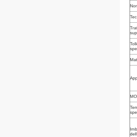
No
Tec
Tra
sup
Tol
spe
Mat
App
MO
Tem
spe
Imb
del