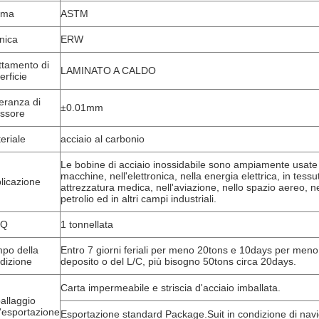
rma
ASTM
nica
ERW
ttamento di
LAMINATO A CALDO
erficie
leranza di
±0.01mm
ssore
eriale
acciaio al carbonio
Le bobine di acciaio inossidabile sono ampiamente usate 
macchine, nell'elettronica, nella energia elettrica, in tessu
licazione
attrezzatura medica, nell'aviazione, nello spazio aereo, n
petrolio ed in altri campi industriali.
Q
1 tonnellata
po della
Entro 7 giorni feriali per meno 20tons e 10days per meno
dizione
deposito o del L/C, più bisogno 50tons circa 20days.
Carta impermeabile e striscia d'acciaio imballata.
allaggio
l'esportazione
Esportazione standard Package.Suit in condizione di navigar