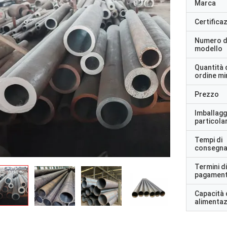
Marca
Certifica
Numero d
modello
Quantità 
ordine m
Prezzo
Imballagg
particolar
Tempi di
consegn
Termini di
pagamen
Capacità 
alimenta