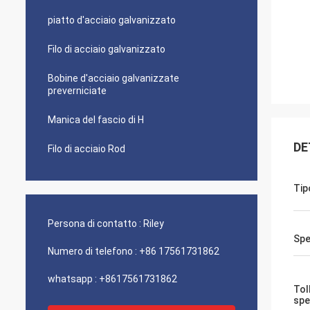
piatto d'acciaio galvanizzato
Filo di acciaio galvanizzato
Bobine d'acciaio galvanizzate
preverniciate
Manica del fascio di H
DE
Filo di acciaio Rod
Tip
Persona di contatto :
Riley
Spe
Numero di telefono :
+86 17561731862
whatsapp :
+8617561731862
Tol
spe