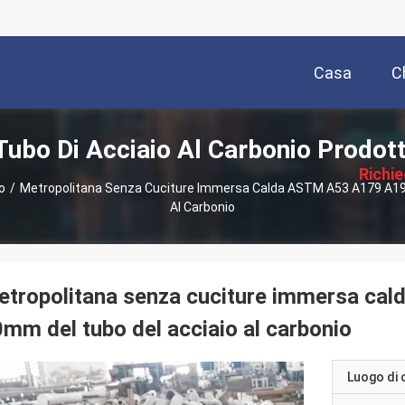
Casa
C
描
Tubo Di Acciaio Al Carbonio Prodott
述
Richi
o
/
Metropolitana Senza Cuciture Immersa Calda ASTM A53 A179 A192
Al Carbonio
Pre
tropolitana senza cuciture immersa ca
mm del tubo del acciaio al carbonio
Luogo di 