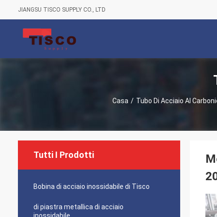
JIANGSU TISCO SUPPLY CO., LTD
Casa
/
Tubo Di Acciaio Al Carboni
Tutti I Prodotti
Me
20
Bobina di acciaio inossidabile di Tisco
di piastra metallica di acciaio
inossidabile