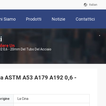
Italian
hi Siamo
Prodotti
Notizie
Contattici
i
edere Un
 0,6 - 20mm Del Tubo Del Acciaio
ventivo
lda ASTM A53 A179 A192 0,6 -
origine
La Cina