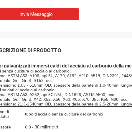
Invia Messaggio
SCRIZIONE DI PRODOTTO
i galvanizzati immersi caldi del acciaio al carbonio della me
i senza cuciture di acciaio al carbonio:
ma: ASTM A53, A106, api 5L, A179, A192, A210, A519, DIN2391, 2448/
eriale: Gr. , Gr. B, ST52, ecc
ensione: 10,3 - 610mm OD, spessore della parete di 1.0-40mm, lung
 saldati di acciaio al carbonio:
ma: ASTM A53, A252, api 5CT/5L, DIN1626, ASTM A500, ecc
eriale: Gr. , Gr. B, X42, X52, X56, X60, X65, X70, J55, K55, N80, ecc.
ensione: 21.3-2540mm OD, spessore della parete di 2.5-20mm, lungh
e di
tubo d'acciaio senza cuciture del carbonio
dotto
ssore
0.8 -
30 millimetri