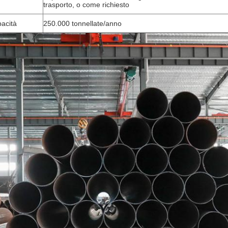
trasporto, o come richiesto
acità
250.000 tonnellate/anno