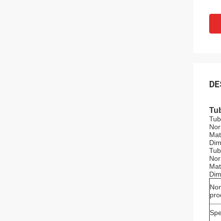
DE
Tub
Tub
Nor
Mat
Dim
Tubi
Nor
Mat
Dim
Nom
pro
Spe