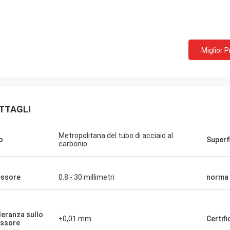
Miglior 
TTAGLI
Metropolitana del tubo di acciaio al
o
Superf
carbonio
ssore
0.8 - 30 millimetri
norma
leranza sullo
±0,01 mm
Certifi
ssore