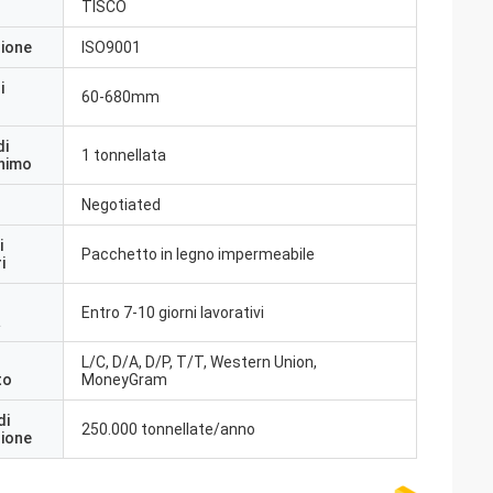
TISCO
zione
ISO9001
i
60-680mm
di
1 tonnellata
inimo
Negotiated
i
Pacchetto in legno impermeabile
i
Entro 7-10 giorni lavorativi
a
L/C, D/A, D/P, T/T, Western Union,
to
MoneyGram
di
250.000 tonnellate/anno
zione