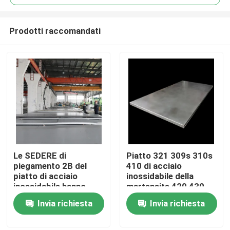
Prodotti raccomandati
Le SEDERE di
Piatto 321 309s 310s
Casa
piegamento 2B del
410 di acciaio
piatto di acciaio
inossidabile della
inossidabile hanno
martensite 420 430
Prodotti
laminato a freddo 304l
904l 2205
Invia richiesta
Invia richiesta
di lucidatura
Circa noi