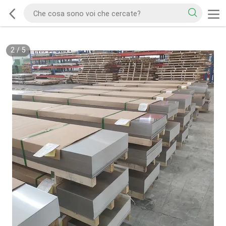
2
/
5