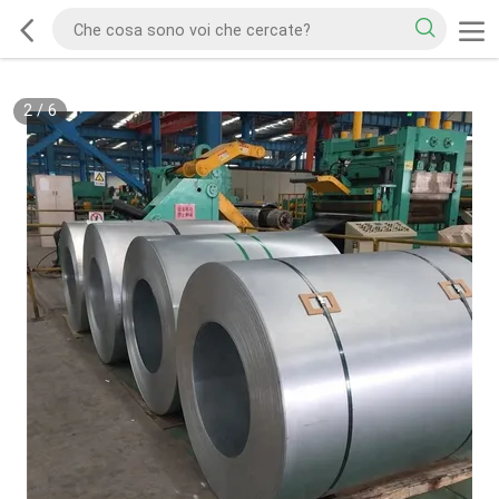
2
/
6