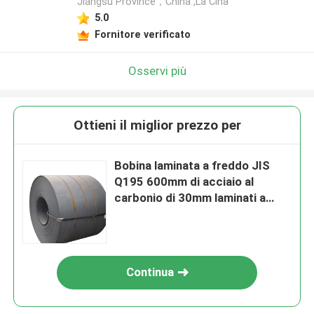
Jiangsu Province，China ,La Cina
5.0
Fornitore verificato
Osservi più
Ottieni il miglior prezzo per
Bobina laminata a freddo JIS
Q195 600mm di acciaio al
carbonio di 30mm laminati a
caldo
Continua