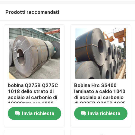
Prodotti raccomandati
bobina Q275B Q275C
Bobina Hrc SS400
1018 dello strato di
laminato a caldo 1040
Casa
acciaio al carbonio di
di acciaio al carbonio
12000mm ora 1020
di Q235B Q345B 1035
1030
1020
Invia richiesta
Invia richiesta
Prodotti
Circa noi