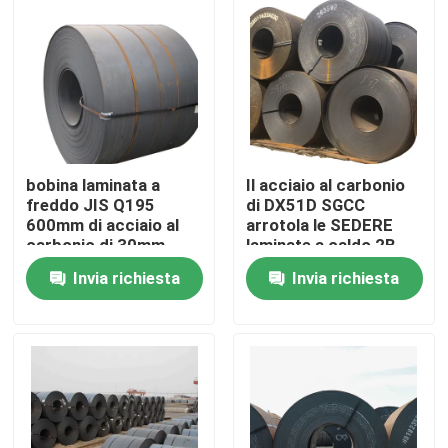
Giro della fabbrica
Controllo di qualità
Contattici
bobina laminata a
Il acciaio al carbonio
freddo JIS Q195
di DX51D SGCC
600mm di acciaio al
arrotola le SEDERE
carbonio di 30mm
laminate a caldo 2B
Richieda una citazione
laminati a caldo
0.1mm
Invia richiesta
Invia richiesta
Bobina di acciaio inossidabile di Tisco
di piastra metallica di acciaio inossidabile
Strato del piatto di acciaio al carbonio