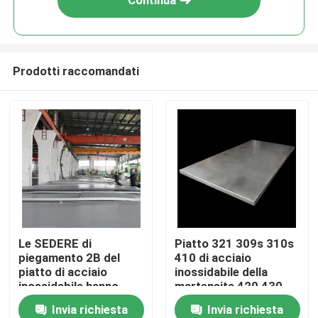
Continua
Prodotti raccomandati
Casa
Le SEDERE di
Piatto 321 309s 310s
piegamento 2B del
410 di acciaio
Prodotti
piatto di acciaio
inossidabile della
inossidabile hanno
martensite 420 430
laminato a freddo 304l
904l 2205
Invia richiesta
Invia richiesta
Circa noi
di lucidatura