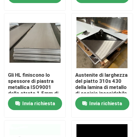
Giro della fabbrica
Controllo di qualità
Contattici
Gli HL finiscono lo
Austenite di larghezza
Richieda una citazione
spessore di piastra
del piatto 310s 430
metallica ISO9001
della lamina di metallo
dello strato 1.5mm di
di acciaio inossidabile
Bobina di acciaio inossidabile di Tisco
acciaio inossidabile
di BACCANO di SUS di
Invia richiesta
Invia richiesta
certificato
AISI JIS
di piastra metallica di acciaio inossidabile
Strato del piatto di acciaio al carbonio