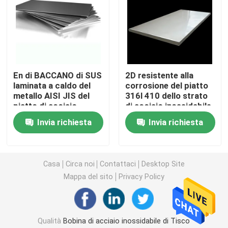
Bobina d'acciaio di GI
Tubo di acciaio degli ss
En di BACCANO di SUS
2D resistente alla
laminata a caldo del
corrosione del piatto
Tondino di acciaio inossidabile
metallo AISI JIS del
316l 410 dello strato
piatto di acciaio
di acciaio inossidabile
inossidabile con
di SUS di AISI JIS
Invia richiesta
Invia richiesta
Striscia di acciaio inossidabile
resistenza al calore
EN1090
Cavo di saldatura di acciaio inossidabile
Casa
Circa noi
Contattaci
Desktop Site
Mappa del sito
Privacy Policy
Manica di acciaio inossidabile
Bobina di acciaio al carbonio
Qualità
Bobina di acciaio inossidabile di Tisco