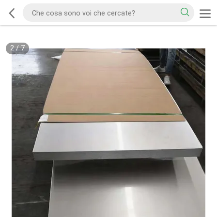
2
/
7