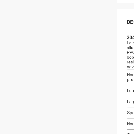
DE
304
La 
all
PPGL
bobi
resi
nav
Nom
pro
Lu
Lar
Sp
No