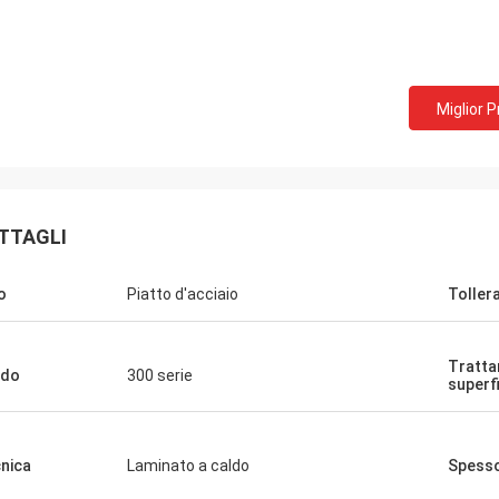
Miglior 
TTAGLI
o
Piatto d'acciaio
Toller
Tratta
ado
300 serie
superf
nica
Laminato a caldo
Spess