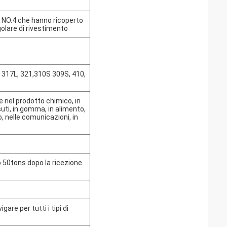
K NO.4 che hanno ricoperto
olare di rivestimento
, 317L, 321,310S 309S, 410,
 nel prodotto chimico, in
suti, in gomma, in alimento,
, nelle comunicazioni, in
o 50tons dopo la ricezione
re per tutti i tipi di