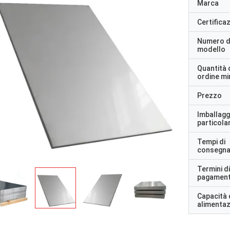
Marca
Certifica
Numero d
modello
Quantità 
ordine m
Prezzo
Imballagg
particolar
Tempi di
consegn
Termini di
pagamen
Capacità 
alimenta