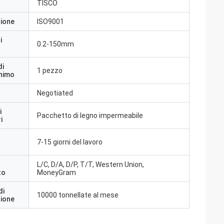
TISCO
zione
ISO9001
i
0.2-150mm
di
1 pezzo
inimo
Negotiated
i
Pacchetto di legno impermeabile
i
7-15 giorni del lavoro
a
L/C, D/A, D/P, T/T, Western Union,
to
MoneyGram
di
10000 tonnellate al mese
zione