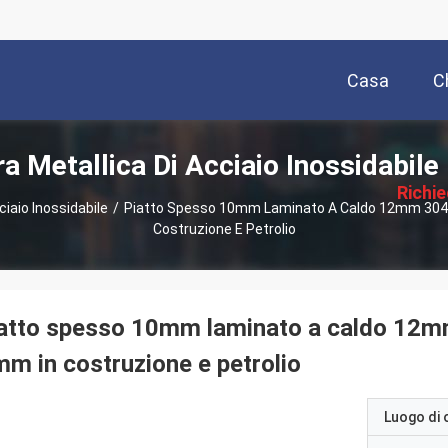
Casa
C
描
ra Metallica Di Acciaio Inossidabile
述
Richi
ciaio Inossidabile
/
Piatto Spesso 10mm Laminato A Caldo 12mm 304 Di
Costruzione E Petrolio
Pre
atto spesso 10mm laminato a caldo 12mm 
m in costruzione e petrolio
Luogo di 