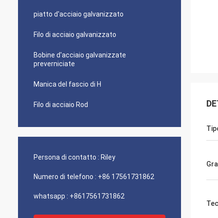
piatto d'acciaio galvanizzato
Filo di acciaio galvanizzato
Bobine d'acciaio galvanizzate
preverniciate
Manica del fascio di H
DE
Filo di acciaio Rod
Tip
Persona di contatto :
Riley
Gr
Numero di telefono :
+86 17561731862
whatsapp :
+8617561731862
Tec