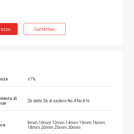
Prezzo
Contattaci
anza
±1%
mento di
2b dello Sb di sedere No.4 No.8 hl
icie
8mm 10mm 12mm 14mm 15mm 16mm
ore
18mm 20mm 25mm 30mm