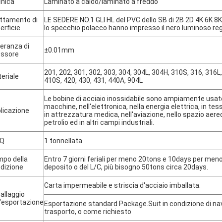
nica
Laminato a caldo/laminato a freddo
ttamento di
LE SEDERE NO.1 GLI HL del PVC dello SB di 2B 2D 4K 6K 8
erficie
lo specchio polacco hanno impresso il nero luminoso reg
leranza di
±0.01mm
ssore
201, 202, 301, 302, 303, 304, 304L, 304H, 310S, 316, 316L
eriale
410S, 420, 430, 431, 440A, 904L
Le bobine di acciaio inossidabile sono ampiamente usate
macchine, nell'elettronica, nella energia elettrica, in tes
licazione
in attrezzatura medica, nell'aviazione, nello spazio aereo
petrolio ed in altri campi industriali.
Q
1 tonnellata
po della
Entro 7 giorni feriali per meno 20tons e 10days per men
dizione
deposito o del L/C, più bisogno 50tons circa 20days.
Carta impermeabile e striscia d'acciaio imballata.
allaggio
l'esportazione
Esportazione standard Package.Suit in condizione di naviga
trasporto, o come richiesto