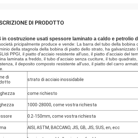
SCRIZIONE DI PRODOTTO
 in costruzione usati spessore laminato a caldo e petrolio d
società pricipalmente produce e vende: La barra del tubo della bobina de
uminio della stagnola della bobina di piatto dello strato, ha galvanizzato
/di PPGI, il piatto d'acciaio resistente all'uso, il piatto d'acciaio del temp
na laminata a freddo, il tubo d'acciaio senza cuciture, il tubo quadrato, i
stenza, il deposito composto resistente all'uso, il piatto del carro armato
e.
e di
strato di acciaio inossidabile
dotto
nghezza
come richiesto
ghezza
1000-28000, come vostra richiesta
essore
0.2-150mm, come vostra richiesta
rma
AISI, ASTM, BACCANO, JIS, GB, JIS, SUS, en, ecc