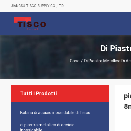
JIANGSU TISCO SUPPLY CO., LTD
Di Piast
Casa
/
Di Piastra Metallica Di Ac
Tutti I Prodotti
pi
8m
Bobina di acciaio inossidabile di Tisco
di piastra metallica di acciaio
inossidabile