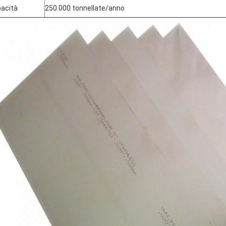
acità
250.000 tonnellate/anno