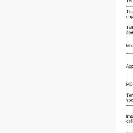
Tec
Tra
sup
Tol
spe
Mat
App
MO
Tem
spe
Imb
del