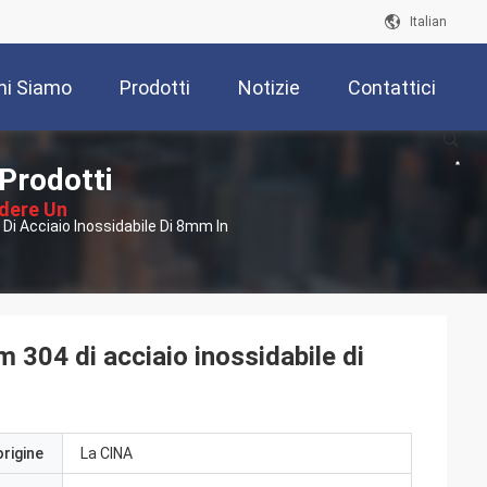
Italian
hi Siamo
Prodotti
Notizie
Contattici
 Prodotti
edere Un
 Acciaio Inossidabile Di 8mm In
ventivo
304 di acciaio inossidabile di
origine
La CINA